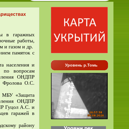
ариществах
 в гаражных
рочные работы,
м и газом и др.
нием памяток с
а населения и
Уровень р.Томь
я по вопросам
деления ОНДПР
Р Фролова О.С.
Ж МБУ «Защита
деления ОНДПР
Р Гуцол А.С. и
цев гаражей в
дскому району