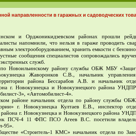
ной направленности в гаражных и садоводческих тов
 и Орджоникидзевском районах прошли рейды
алисты напомнили, что нельзя в гараже проводить сва
авным электрооборудованием, хранить емкости с бензино
 у
стные сообщения специалистов сопровождались вруче
экстренных служб.
по Новоильинскому району службы ОБЖ МБУ «Защит
вокузнецка Жаворонков С.В., начальник управлени
территории района Бессарабов А.В. и начальник от
она г. Новокузнецка и Новокузнецкого района УНДП
илист-3», «Автомобилист-4».
ом районе начальник отдела по району службы ОБ
тории» г. Новокузнецка Култаев Е.В., инспектор от
района г. Новокузнецка и Новокузнецкого района УНДП
ьник ПСЧ-4 11 ФПС ПСО Агеев В.С. посетили владель
л-95».
ве «Строитель-1 КМС» начальник отдела по Заво