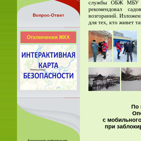
службы ОБЖ МБУ «З
рекомендовал садо
возгораний. Изложен
Вопрос-Ответ
для тех, кто живет т
Отключения ЖКХ
По 
Оп
с мобильного
при заблоки
Контактная информация: