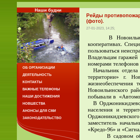
Наши будни
Рейды противопожар
(фото).
27-01-2023, 14:25;
В Новоильинском
кооперативах.
Специ
пользоваться неиспр
Владельцам гаражей
номерами телефонов 
ОБ ОРГАНИЗАЦИИ
Начальник отдела 
ДЕЯТЕЛЬНОСТЬ
территории» г. Но
КОНТАКТЫ
жизнеобеспечения 
Новоильинского рай
ВАЖНЫЕ ТЕЛЕФОНЫ
побывали в
«Автомоб
НАШИ ДОСТИЖЕНИЯ
В Орджоникидзевск
НОВШЕСТВА
населения и терри
АНОНСЫ ДЛЯ СМИ
Орджоникидзевского 
ЗАКОНОДАТЕЛЬСТВО
заместитель начал
«Кредо-96» и «Сигна
В садовом общест