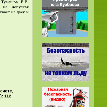
 Тумашов Е.В.
, не допуская
зжает на дачу и
а счете,
а): 112