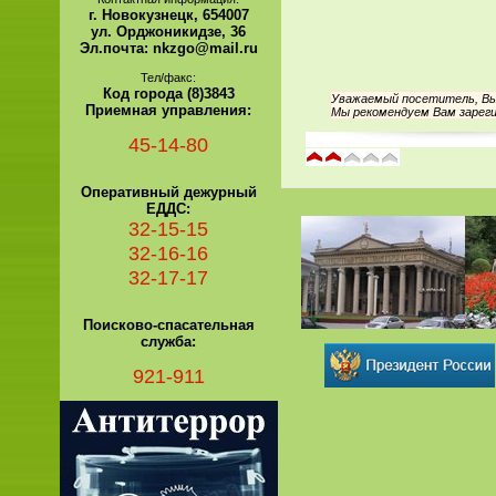
г. Новокузнецк, 654007
ул. Орджоникидзе, 36
Эл.почта: nkzgo@mail.ru
Тел/факс:
Код города (8)3843
Уважаемый посетитель, Вы 
Приемная управления:
Мы рекомендуем Вам зареги
45-14-80
Оперативный дежурный
ЕДДС:
32-15-15
32-16-16
32-17-17
Поисково-спасательная
служба:
921-911