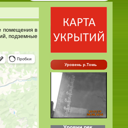
е помещения в
ий, подземные
Уровень р.Томь