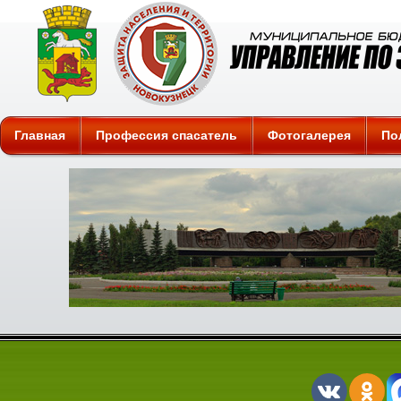
Защита
Главная
Профессия спасатель
Фотогалерея
По