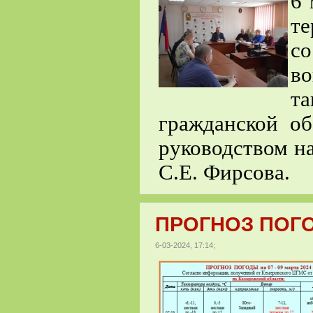
6 
т
с
во
т
гражданской о
руководством н
С.Е. Фирсова.
ПРОГНОЗ ПОГОДЫ
6-03-2024, 17:14;