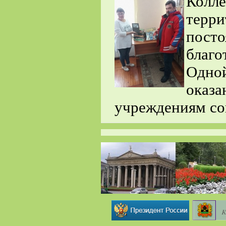
Колл
терр
пос
благ
Одной
оказ
учреждениям со