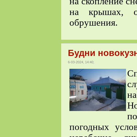
на скопление с
на крышах, о
обрушения.
Будни новокузн
6-03-2024, 14:40;
С
с
н
Но
по
погодных усло