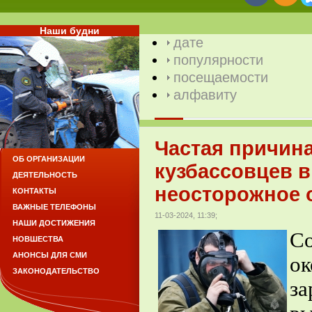
Наши будни
дате
популярности
посещаемости
алфавиту
Частая причина
ОБ ОРГАНИЗАЦИИ
кузбассовцев 
ДЕЯТЕЛЬНОСТЬ
неосторожное 
КОНТАКТЫ
ВАЖНЫЕ ТЕЛЕФОНЫ
11-03-2024, 11:39;
НАШИ ДОСТИЖЕНИЯ
С
НОВШЕСТВА
АНОНСЫ ДЛЯ СМИ
ок
ЗАКОНОДАТЕЛЬСТВО
з