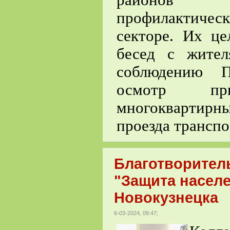
профилактиче
секторе. Их це
бесед с жите
соблюдению П
осмотр пр
многоквартирн
проезда транспо
Благотворител
"Защита населе
Новокузнецка
6-03-2024, 09:47;