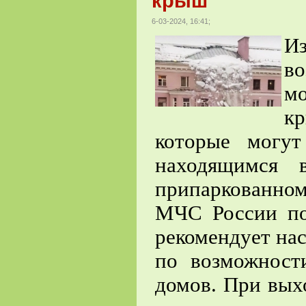
крыш
6-03-2024, 16:41;
И
во
мо
кр
которые могу
находящимся 
припаркованном
МЧС России по
рекомендует на
по возможност
домов. При вых