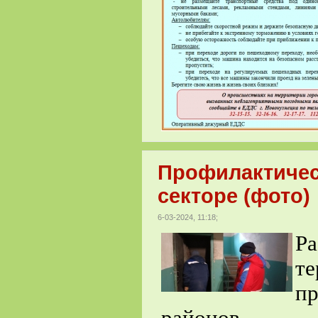
Профилактичес
секторе (фото)
6-03-2024, 11:18;
Ра
т
п
районов п