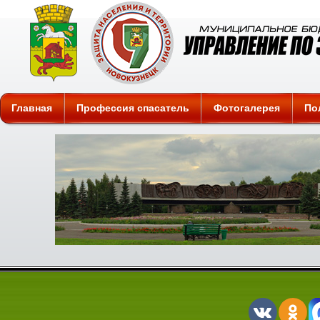
Защита
Главная
Профессия спасатель
Фотогалерея
По