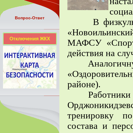
наст
социа
Вопрос-Ответ
В физкультур
«Новоильинск
Отключения ЖКХ
МАФСУ «Спорт
действия на слу
Аналогичную 
«Оздоровител
районе).
Работники МБ
Орджоникидзе
тренировку п
состава и перс