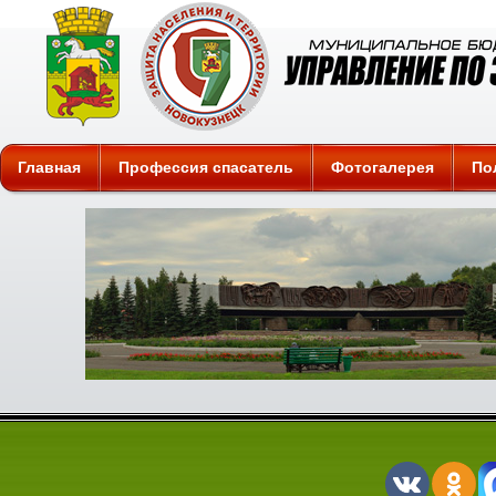
Защита
Главная
Профессия спасатель
Фотогалерея
По