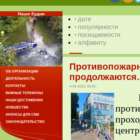
Наши будни
дате
популярности
посещаемости
алфавиту
Противопожар
ОБ ОРГАНИЗАЦИИ
продолжаются…
ДЕЯТЕЛЬНОСТЬ
КОНТАКТЫ
4-09-2023, 08:59;
ВАЖНЫЕ ТЕЛЕФОНЫ
НАШИ ДОСТИЖЕНИЯ
про
НОВШЕСТВА
АНОНСЫ ДЛЯ СМИ
прохо
ЗАКОНОДАТЕЛЬСТВО
цент