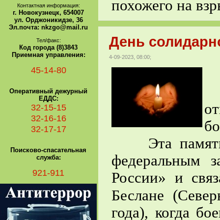
похожего на взр
Контактная информация:
г. Новокузнецк, 654007
ул. Орджоникидзе, 36
Эл.почта: nkzgo@mail.ru
День солидарно
Тел/факс:
Код города (8)3843
Приемная управления:
4-09-2023, 08:00;
45-14-80
Е
Оперативный дежурный
ЕДДС:
о
32-15-15
32-16-16
бо
32-17-17
Эта памятная
Поисково-спасательная
федеральным з
служба:
921-911
России» и свя
Беслане (Севе
года), когда бо