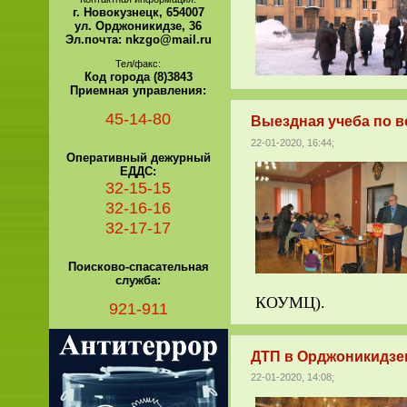
г. Новокузнецк, 654007
ул. Орджоникидзе, 36
Эл.почта: nkzgo@mail.ru
Тел/факс:
Код города (8)3843
Приемная управления:
45-14-80
Выездная учеба по в
22-01-2020, 16:44;
Оперативный дежурный
ЕДДС:
32-15-15
32-16-16
32-17-17
Поисково-спасательная
служба:
КОУМЦ).
921-911
ДТП в Орджоникидзе
22-01-2020, 14:08;