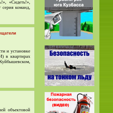
!», «Сидеть!»,
 серия команд,
ещатели
и и установке
) в квартирах
 Куйбышевском,
шней
объектовой