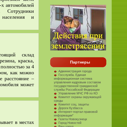
3-х автомобилей
е. Сотрудники
 населения и
щий склад
резина, краска,
Партнеры
 полностью за 4
Администрация города
ром, как можно
Госслужба. Единая
е расстояние –
информационная система
управления кадровым составом
втомобиля может
государственной гражданской
службы Российской Федерации
Управление МЧС РФ по КО
Комитет охраны окружающей
среды
Комитет соц. защиты
Дороги Кузбасса
Интернет-портал правовой
информации"
Газета Новокузнецк
вает в местах
Город Новостей
Ваш город