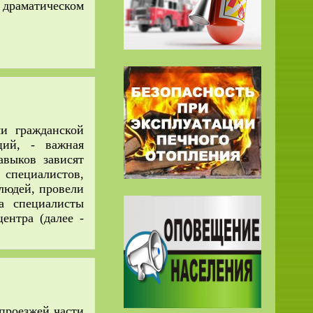
раматическом
ми гражданской
ций, - важная
авыков зависят
пециалистов,
людей, провели
а специалисты
ентра (далее -
роезжей части