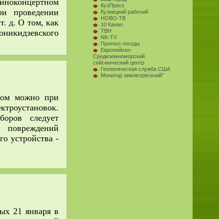
 киноконцертном
КузПресс
ри проведении
Кузнецкий рабочий
НОВО-ТВ
. д. О том, как
10 Канал
оникидзевского
ТВН
NK-TV
Прогноз погоды
Европейско-
Средиземноморский
сейсмический центр
Геологическая служба США
Монитор землетрясений"
ом можно при
троустановок.
оров следу­ет
и повреждений
го устройства -
х 21 января в