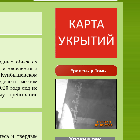
дных объектах
та населения и
Уровень р.Томь
и Куйбышевском
уделено местам
020 года лед не
ому пребывание
тесь и твердым