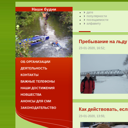
Наши будни
дате
популярности
посещаемости
алфавиту
Пребывание на льду 
23-01-2020, 16:52;
ОБ ОРГАНИЗАЦИИ
ДЕЯТЕЛЬНОСТЬ
КОНТАКТЫ
ВАЖНЫЕ ТЕЛЕФОНЫ
НАШИ ДОСТИЖЕНИЯ
НОВШЕСТВА
АНОНСЫ ДЛЯ СМИ
ЗАКОНОДАТЕЛЬСТВО
Как действовать, есл
23-01-2020, 13:55;