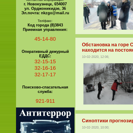
г. Новокузнецк, 654007
ул. Орджоникидзе, 36
Эл.почта: nkzgo@mail.ru
Тел/факс:
Код города (8)3843
Приемная управления:
45-14-80
Обстановка на горе 
находится на постоя
Оперативный дежурный
ЕДДС:
10-02-2020, 12:06;
32-15-15
32-16-16
32-17-17
Поисково-спасательная
служба:
921-911
Синоптики прогнозир
10-02-2020, 10:00;