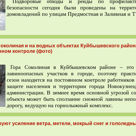
Подворовые обходы и рейды по профилакти
безопасности сегодня были проведены на террит
домовладений по улицам Предмостная и Заливная и Т
Соколиная и на водных объектах Куйбышевского район
нном контроле (фото)
Г
ора Соколиная в Куйбышевском районе – это
лавиноопасных участков в городе, поэтому практ
сезон находится на постоянном контроле работников
защите населения и территории города Новокузне
администрации. В зимнее время основной угрозой со
объекта может быть сползание снежной лавины непо
дорогу, ведущую на горнолыжный комплекс.
уют усиление ветра, метели, мокрый снег и гололедн