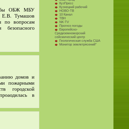
КузПресс
Кузнецкий рабочий
лужбы ОБЖ МБУ
НОВО-ТВ
10 Канал
а Е.В. Тумашов
ТВН
ы по вопросам
NK-TV
Прогноз погоды
 безопасного
Европейско-
Средиземноморский
сейсмический центр
Геологическая служба США
Монитор землетрясений"
ванию домов и
ыми пожарными
тв городской
роаодилась в