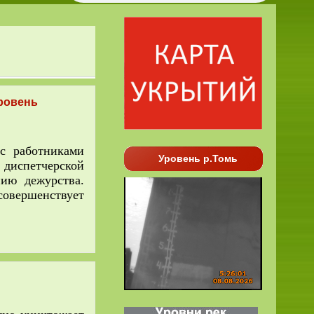
ровень
с работниками
Уровень р.Томь
диспетчерской
ию дежурства.
совершенствует