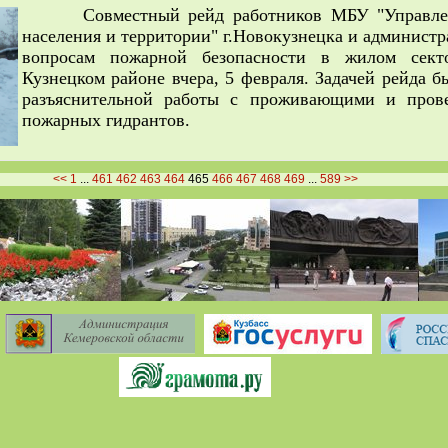
Совместный рейд работников МБУ "Управлен
населения и территории" г.Новокузнецка и админист
вопросам пожарной безопасности в жилом сек
Кузнецком районе вчера, 5 февраля. Задачей рейда 
разъяснительной работы с проживающими и прове
пожарных гидрантов.
<<
1
...
461
462
463
464
465
466
467
468
469
...
589
>>