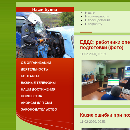
Наши будни
дате
популярности
посещаемости
алфавиту
ЕДДС: работники оп
подготовки (фото)
11-02-2020, 10:19;
ОБ ОРГАНИЗАЦИИ
ДЕЯТЕЛЬНОСТЬ
КОНТАКТЫ
ВАЖНЫЕ ТЕЛЕФОНЫ
НАШИ ДОСТИЖЕНИЯ
НОВШЕСТВА
АНОНСЫ ДЛЯ СМИ
ЗАКОНОДАТЕЛЬСТВО
Какие ошибки при по
11-02-2020, 09:53;