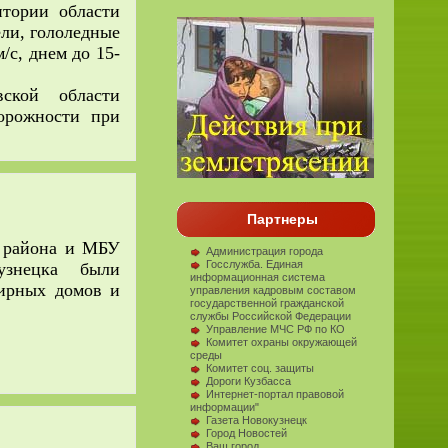
итории области
ели, гололедные
/с, днем до 15-
ской области
орожности при
Партнеры
 района и МБУ
Администрация города
Госслужба. Единая
кузнецка
были
информационная система
ирных домов и
управления кадровым составом
государственной гражданской
службы Российской Федерации
Управление МЧС РФ по КО
Комитет охраны окружающей
среды
Комитет соц. защиты
Дороги Кузбасса
Интернет-портал правовой
информации"
Газета Новокузнецк
Город Новостей
Ваш город