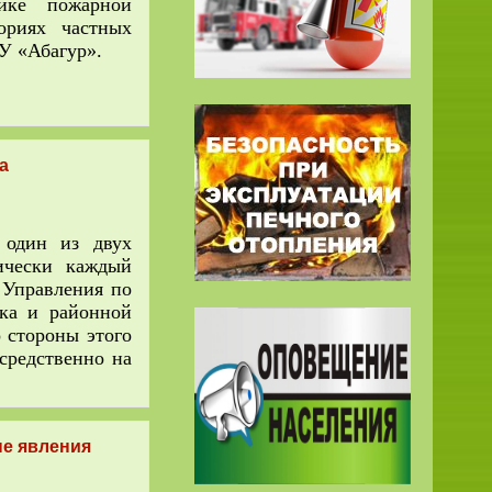
ке пожарной
ориях частных
У «Абагур».
а
 один из двух
ически каждый
 Управления по
цка и районной
 стороны этого
средственно на
ые явления