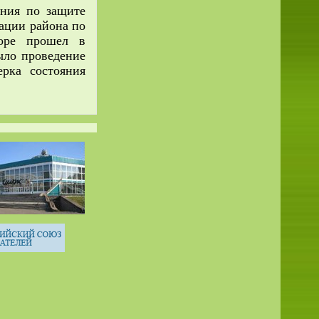
ия по защите
рации района по
торе прошел в
было проведение
рка состояния