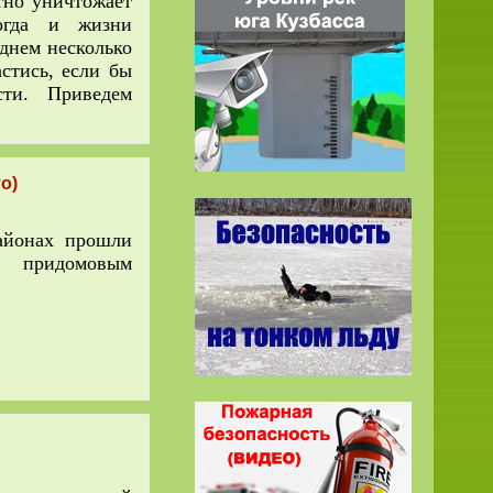
тно уничтожает
огда и жизни
еднем несколько
стись, если бы
сти. Приведем
о)
айонах прошли
о придомовым