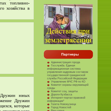
тах топливно-
го хозяйства в
Партнеры
Администрация города
Госслужба. Единая
информационная система
управления кадровым составом
государственной гражданской
службы Российской Федерации
Управление МЧС РФ по КО
Комитет охраны окружающей
среды
Комитет соц. защиты
Дороги Кузбасса
я Дружин юных
Интернет-портал правовой
ижение Дружин
информации"
Газета Новокузнецк
щихся, которые
Город Новостей
Ваш город