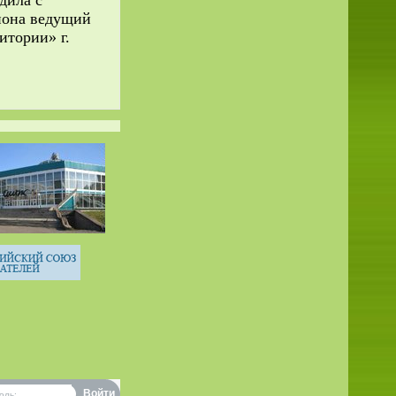
йона ведущий
итории» г.
оль: