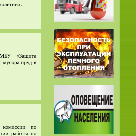
нолетних.
 МБУ «Защита
т мусора пруд в
и комиссии по
ации работы по