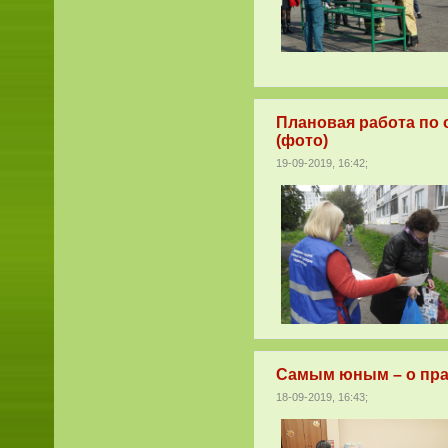
Плановая работа по
(фото)
19-09-2019, 16:42;
Самым юным – о пра
18-09-2019, 16:43;