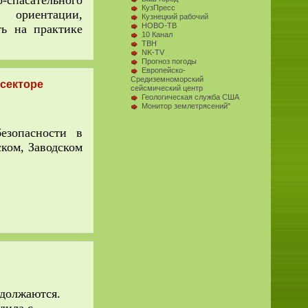
о-спасательного
КузПресс
 ориентации,
Кузнецкий рабочий
НОВО-ТВ
ь на практике
10 Канал
ТВН
NK-TV
Прогноз погоды
Европейско-
Средиземноморский
секторе
сейсмический центр
Геологическая служба США
Монитор землетрясений"
езопасности в
ком, Заводском
одолжаются.
дила с