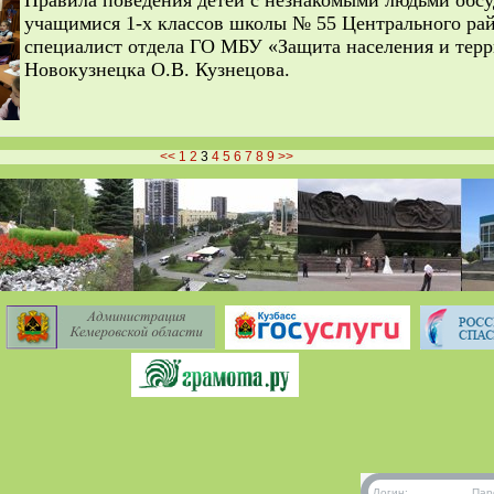
учащимися 1-х классов школы № 55 Центрального ра
специалист отдела ГО МБУ «Защита населения и терр
Новокузнецка О.В. Кузнецова.
<<
1
2
3
4
5
6
7
8
9
>>
Логин:
Пар