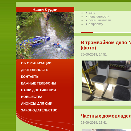
Наши будни
дате
популярности
посещаемости
алфавиту
В трамвайном депо 
(фото)
23-09-2019, 14:51;
ОБ ОРГАНИЗАЦИИ
ДЕЯТЕЛЬНОСТЬ
КОНТАКТЫ
ВАЖНЫЕ ТЕЛЕФОНЫ
НАШИ ДОСТИЖЕНИЯ
НОВШЕСТВА
АНОНСЫ ДЛЯ СМИ
ЗАКОНОДАТЕЛЬСТВО
Частных домовладел
23-09-2019, 13:41;