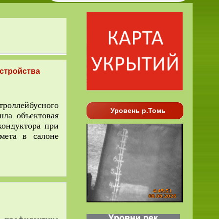
стройства
троллейбусного
Уровень р.Томь
шла объектовая
кондуктора при
дмета в салоне