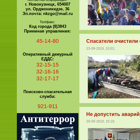
г. Новокузнецк, 654007
ул. Орджоникидзе, 36
Эл.почта: nkzgo@mail.ru
Тел/факс:
Код города (8)3843
Приемная управления:
45-14-80
Спасатели очистили 
23-09-2019, 10:01;
Оперативный дежурный
ЕДДС:
32-15-15
32-16-16
32-17-17
Поисково-спасательная
служба:
921-911
Не допустить аварий
20-09-2019, 15:19;