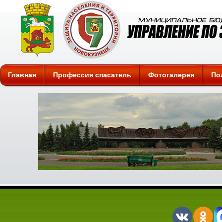
Защита
Главная
Профессия спасатель
Фотогалерея
По