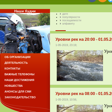
Наши будни
дате
популярности
посещаемости
алфавиту
Уровни рек на 20:00 - 01.05.
1-05-2019, 23:19;
Уров
ОБ ОРГАНИЗАЦИИ
ДЕЯТЕЛЬНОСТЬ
КОНТАКТЫ
ВАЖНЫЕ ТЕЛЕФОНЫ
НАШИ ДОСТИЖЕНИЯ
НОВШЕСТВА
АНОНСЫ ДЛЯ СМИ
Уровни рек на 08:00 - 01.05.
ЗАКОНОДАТЕЛЬСТВО
1-05-2019, 10:56;
Уров