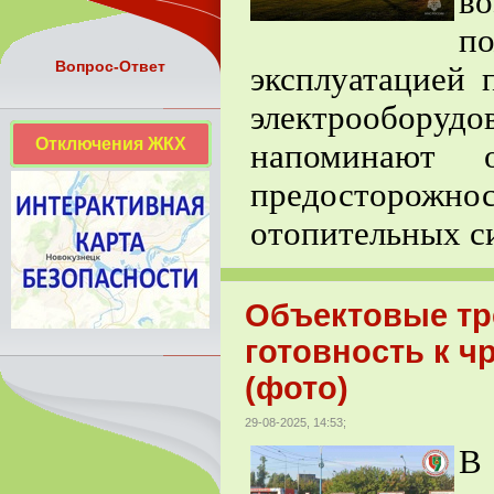
в
п
Вопрос-Ответ
эксплуатацией 
электрооборуд
Отключения ЖКХ
напоминают 
предосторо
отопительных с
Объектовые тр
готовность к 
(фото)
29-08-2025, 14:53;
В