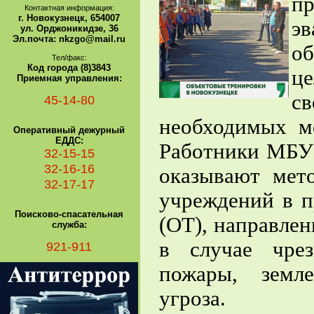
пр
Контактная информация:
г. Новокузнецк, 654007
эв
ул. Орджоникидзе, 36
Эл.почта: nkzgo@mail.ru
о
Тел/факс:
Код города (8)3843
це
Приемная управления:
с
45-14-80
необходимых м
Оперативный дежурный
ЕДДС:
Работники МБУ 
32-15-15
32-16-16
оказывают мет
32-17-17
учреждений в п
Поисково-спасательная
(ОТ), направле
служба:
в случае чре
921-911
пожары, земле
угроза.