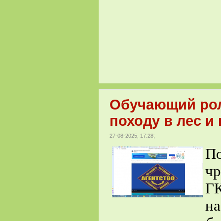
Обучающий рол
походу в лес и 
27-08-2025, 17:28;
П
ч
Г
на