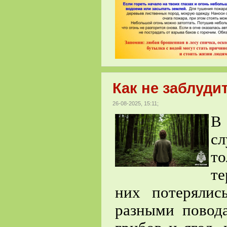
Как не заблуди
26-08-2025, 15:11;
В
с
то
те
них потерялис
разными повода