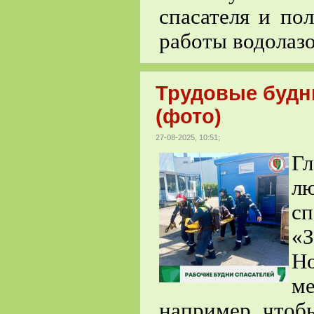
спасателя и по
работы водолазо
Трудовые будн
(фото)
27-08-2025, 10:51;
Гл
лю
с
«З
Но
м
например, чтоб