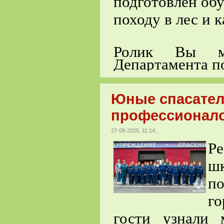
подготовлен об
походу в лес и к
Ролик Вы мо
Департамента п
Юные спасатели
профессионал
27-08-2025, 11:14;
Р
ш
п
г
гости узнали 