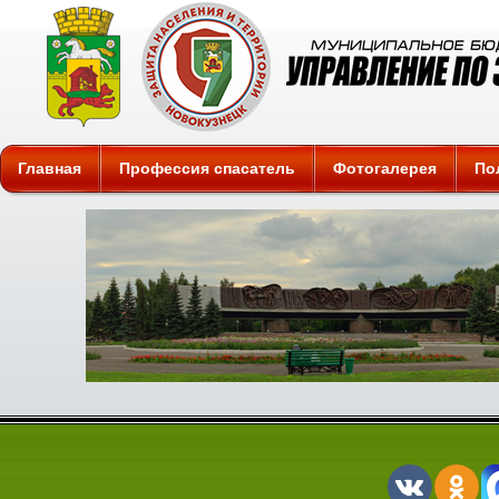
Защита
Главная
Профессия спасатель
Фотогалерея
По