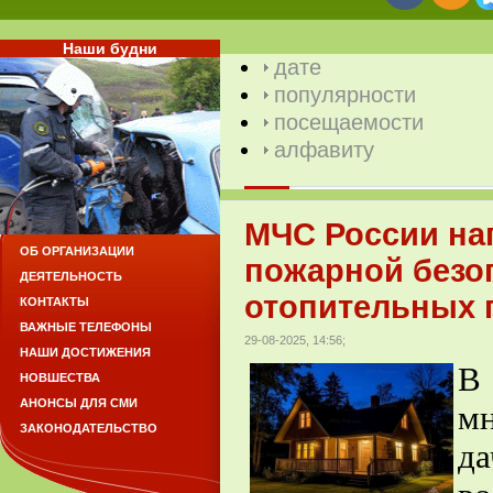
Наши будни
дате
популярности
посещаемости
алфавиту
МЧС России на
ОБ ОРГАНИЗАЦИИ
пожарной безо
ДЕЯТЕЛЬНОСТЬ
отопительных 
КОНТАКТЫ
ВАЖНЫЕ ТЕЛЕФОНЫ
29-08-2025, 14:56;
НАШИ ДОСТИЖЕНИЯ
В
НОВШЕСТВА
АНОНСЫ ДЛЯ СМИ
мн
ЗАКОНОДАТЕЛЬСТВО
д