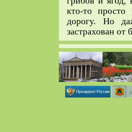
грибов и ягод, 
кто-то просто 
дорогу. Но д
застрахован от 