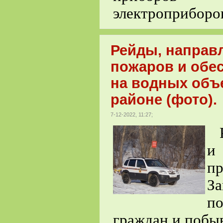
электроприборов
Рейды, направ
пожаров и обе
на водных объ
районе (фото).
7-12-2022, 11:27;
Р
и
пр
За
п
граждан и побыв