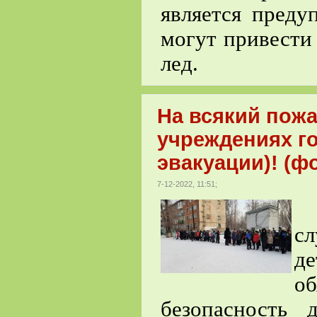
является преду
могут привести
лед.
На всякий пож
учреждениях г
эвакуации)! (фо
7-12-2022, 11:51;
Т
с
д
о
безопасность 