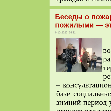
Беседы о пожа
пожилыми — эт
6-12-2022, 14:21;
В
в
ра
т
ре
– консультацио
базе социальны
зимний период 
печного отоплен