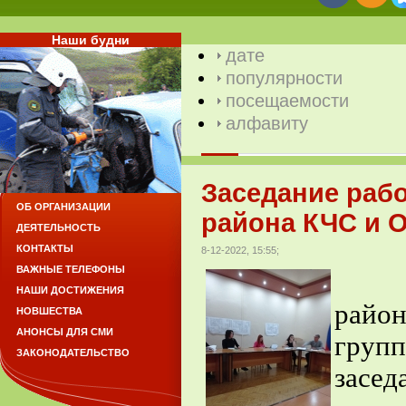
Наши будни
дате
популярности
посещаемости
алфавиту
Заседание раб
ОБ ОРГАНИЗАЦИИ
района КЧС и О
ДЕЯТЕЛЬНОСТЬ
КОНТАКТЫ
8-12-2022, 15:55;
ВАЖНЫЕ ТЕЛЕФОНЫ
В а
НАШИ ДОСТИЖЕНИЯ
райо
НОВШЕСТВА
АНОНСЫ ДЛЯ СМИ
гру
ЗАКОНОДАТЕЛЬСТВО
засе