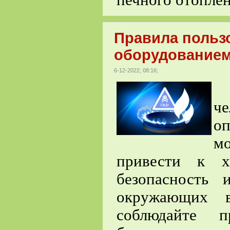
Правила польз
оборудованием
6-12-2022, 08:16;
Б
че
о
м
привести к х
безопасность
окружающих в
соблюдайте п