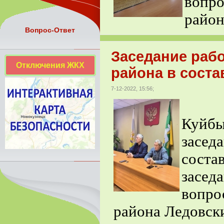
вопро
район
Вопрос-Ответ
Заседание раб
Отключения ЖКХ
района в соста
7-12-2022, 15:56;
7 д
Куйб
засе
сост
засе
вопро
района Ледовск