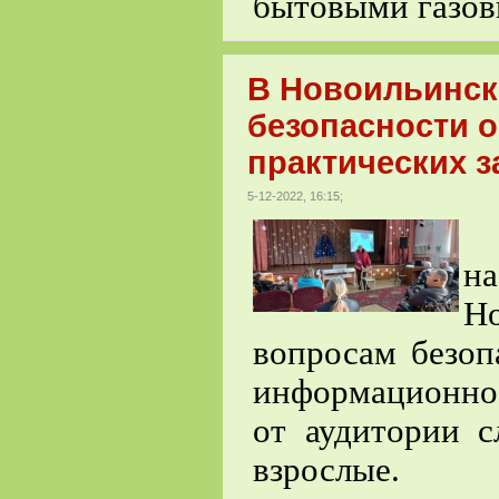
бытовыми газов
В Новоильинск
безопасности о
практических з
5-12-2022, 16:15;
Р
н
Н
вопросам безоп
информационно
от аудитории с
взрослые.