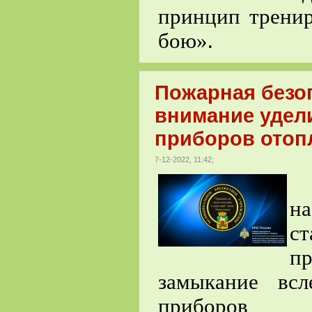
принцип тренир
бою».
Пожарная безоп
внимание удел
приборов отоп
7-12-2022, 11:42;
С
н
с
пр
замыкание всл
приборов 