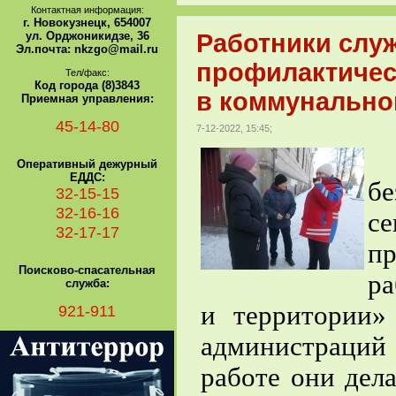
Контактная информация:
г. Новокузнецк, 654007
ул. Орджоникидзе, 36
Работники слу
Эл.почта: nkzgo@mail.ru
профилактичес
Тел/факс:
Код города (8)3843
в коммунальном
Приемная управления:
45-14-80
7-12-2022, 15:45;
С
Оперативный дежурный
ЕДДС:
б
32-15-15
32-16-16
с
32-17-17
пр
Поисково-спасательная
ра
служба:
и территории»
921-911
администраций 
работе они дел