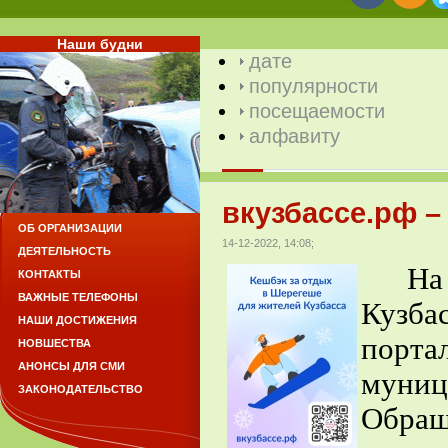
Наши будни
дате
популярности
посещаемости
алфавиту
вкузбассе.рф –
ОБ ОРГАНИЗАЦИИ
14-12-2022, 14:08;
ДЕЯТЕЛЬНОСТЬ
На те
КОНТАКТЫ
ВАЖНЫЕ ТЕЛЕФОНЫ
Кузба
НАШИ ДОСТИЖЕНИЯ
пор
НОВШЕСТВА
АНОНСЫ ДЛЯ СМИ
муниц
ЗАКОНОДАТЕЛЬСТВО
Обр