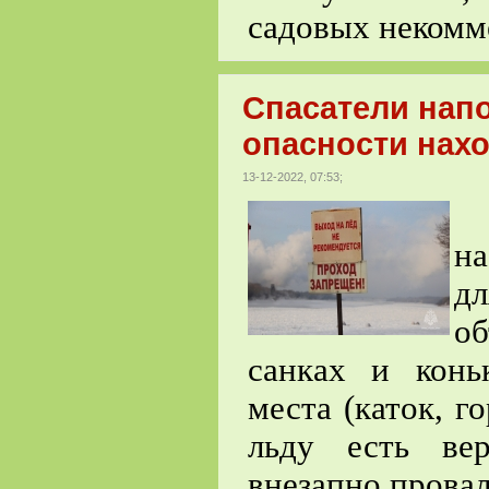
садовых некомм
Спасатели нап
опасности нахо
13-12-2022, 07:53;
О
на
д
об
санках и конь
места (каток, г
льду есть ве
внезапно провал