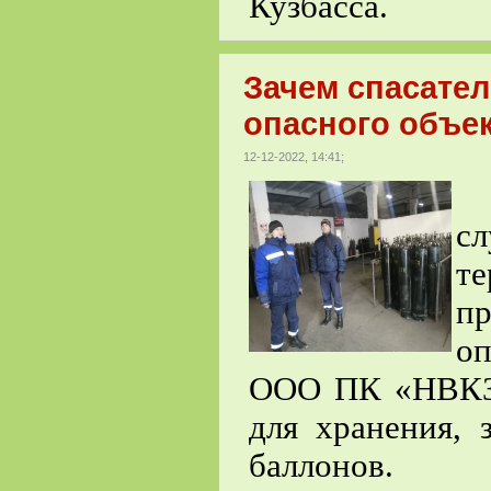
Кузбасса.
Зачем спасател
опасного объек
12-12-2022, 14:41;
С
с
т
пр
о
ООО ПК «НВКЗ 
для хранения, 
баллонов.