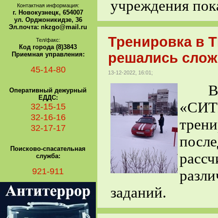
учреждения пок
Контактная информация:
г. Новокузнецк, 654007
ул. Орджоникидзе, 36
Эл.почта: nkzgo@mail.ru
Тренировка в 
Тел/факс:
Код города (8)3843
решались сложн
Приемная управления:
45-14-80
13-12-2022, 16:01;
В то
Оперативный дежурный
ЕДДС:
«СИ
32-15-15
32-16-16
трен
32-17-17
посл
Поисково-спасательная
рас
служба:
921-911
разл
заданий.