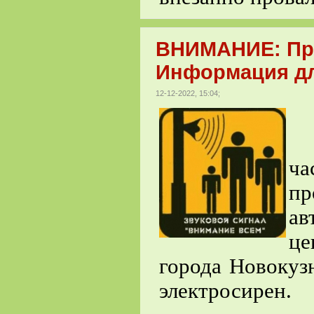
ВНИМАНИЕ: Про
Информация дл
12-12-2022, 15:04;
14
ча
п
а
ц
города Новокуз
электросирен.