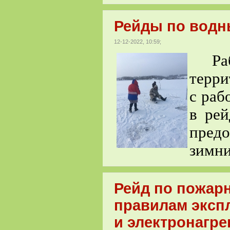
Рейды по водн
12-12-2022, 10:59;
Рабо
терри
с раб
в ре
пред
зимни
Рейд по пожар
правилам эксп
и электронагре