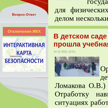
госуд
для физически
Вопрос-Ответ
делом нескольки
Отключения ЖКХ
В детском сад
прошла учебная
14-12-2022, 10:51;
1
О
д
Ломакова О.В.)
Отработку на
ситуациях рабо