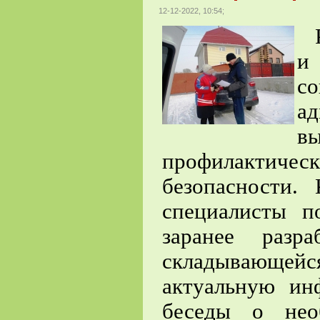
12-12-2022, 10:54;
Р
и
с
а
вы
профилакти
безопасности.
специалисты п
заранее разр
складывающейс
актуальную ин
беседы о нео