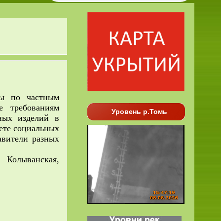
ды по частным
е требованиям
Уровень р.Томь
ных изделий в
ете социальных
авители разных
 Колыванская,