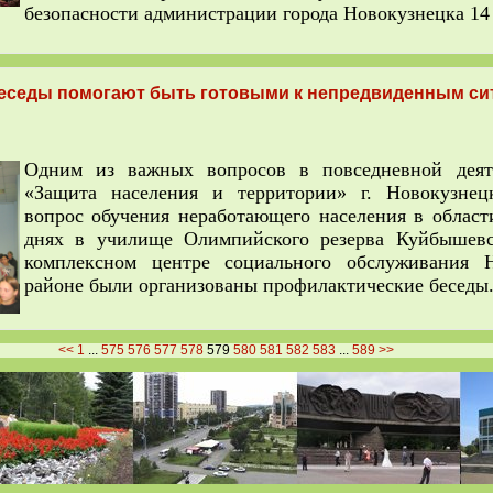
безопасности администрации города Новокузнецка 14 
еседы помогают быть готовыми к непредвиденным си
Одним из важных вопросов в повседневной дея
«Защита населения и территории» г. Новокузнецк
вопрос обучения неработающего населения в облас
днях в училище Олимпийского резерва Куйбышевс
комплексном центре социального обслуживания Н
районе были организованы профилактические беседы
<<
1
...
575
576
577
578
579
580
581
582
583
...
589
>>