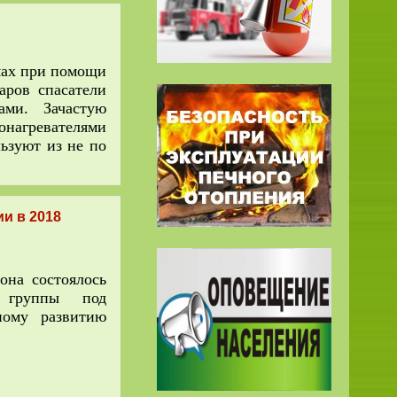
мах при помощи
аров спасатели
ами. Зачастую
онагревателями
ьзуют из не по
и в 2018
она состоялось
й группы под
ному развитию