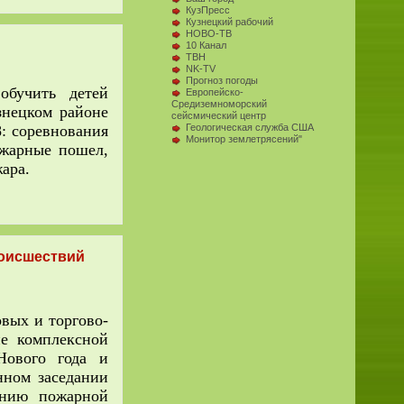
КузПресс
Кузнецкий рабочий
НОВО-ТВ
10 Канал
ТВН
NK-TV
Прогноз погоды
обучить детей
Европейско-
Средиземноморский
знецком районе
сейсмический центр
: соревнования
Геологическая служба США
Монитор землетрясений"
ожарные пошел,
ара.
роисшествий
вых и торгово-
ие комплексной
Нового года и
нном заседании
ению пожарной