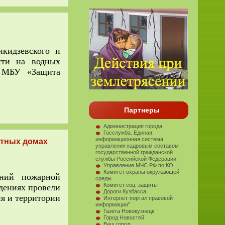
кидзевского и
сти на водных
Ж МБУ «Защита
Партнеры
Администрация города
Госслужба. Единая
информационная система
стных домах
управления кадровым составом
государственной гражданской
службы Российской Федерации
Управление МЧС РФ по КО
Комитет охраны окружающей
аний пожарной
среды
Комитет соц. защиты
адениях провели
Дороги Кузбасса
ия и территории
Интернет-портал правовой
информации"
Газета Новокузнецк
Город Новостей
Ваш город