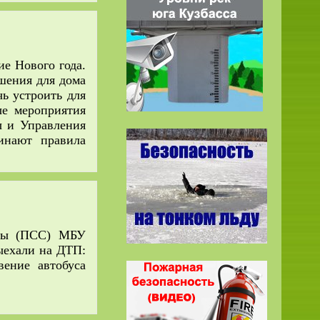
е Нового года.
шения для дома
ь устроить для
ые мероприятия
ы и Управления
инают правила
жбы (ПСС) МБУ
ыехали на ДТП:
вение автобуса