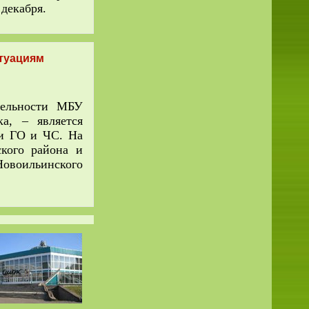
декабря.
туациям
тельности МБУ
а, – является
ти ГО и ЧС. На
кого района и
овоильинского
.