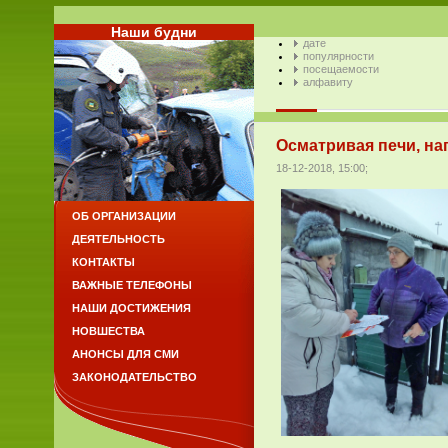
Наши будни
дате
популярности
посещаемости
алфавиту
Осматривая печи, на
18-12-2018, 15:00;
ОБ ОРГАНИЗАЦИИ
ДЕЯТЕЛЬНОСТЬ
КОНТАКТЫ
ВАЖНЫЕ ТЕЛЕФОНЫ
НАШИ ДОСТИЖЕНИЯ
НОВШЕСТВА
АНОНСЫ ДЛЯ СМИ
ЗАКОНОДАТЕЛЬСТВО