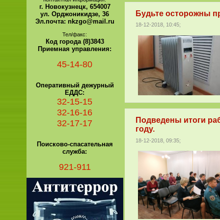
г. Новокузнецк, 654007
Будьте осторожны п
ул. Орджоникидзе, 36
Эл.почта: nkzgo@mail.ru
18-12-2018, 10:45;
Тел/факс:
Код города (8)3843
Приемная управления:
45-14-80
Оперативный дежурный
ЕДДС:
32-15-15
32-16-16
Подведены итоги раб
32-17-17
году.
18-12-2018, 09:35;
Поисково-спасательная
служба:
921-911