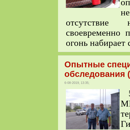
о
не
отсутствие 
своевременно 
огонь набирает 
Опытные спец
обследования 
6-08-2019, 13:35;
5
М
те
Г