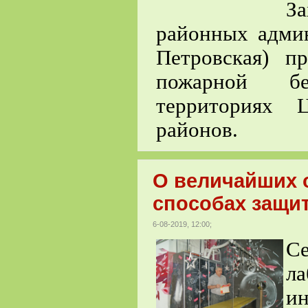
З
районных адми
Петровская) п
пожарной бе
территориях 
районов.
О величайших 
способах защит
6-08-2019, 12:00;
Се
ла
и