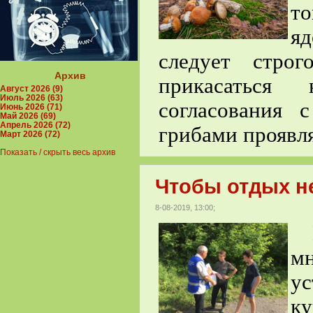
то
я
следует строг
Архив
прикасаться
Август 2026 (9)
Июль 2026 (63)
согласования
Июнь 2026 (71)
Май 2026 (69)
Апрель 2026 (72)
грибами проявля
Март 2026 (72)
Показать / скрыть весь архив
Чтобы отдых н
8-08-2019, 13:00;
м
у
к