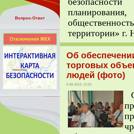
безопасности
планирован
Вопрос-Ответ
общественнос
территории» г. 
Отключения ЖКХ
Об обеспечени
торговых объе
людей (фото)
9-08-2019, 13:55;
п
п
ч