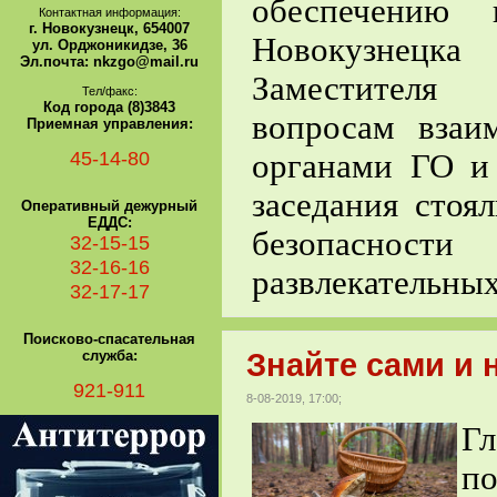
обеспечению 
Контактная информация:
г. Новокузнецк, 654007
Новокузнецк
ул. Орджоникидзе, 36
Эл.почта: nkzgo@mail.ru
З
аместителя 
Тел/факс:
Код города (8)3843
вопросам взаи
Приемная управления:
45-14-80
органами ГО и
заседания стоя
Оперативный дежурный
ЕДДС:
безопаснос
32-15-15
32-16-16
развлекательных
32-17-17
Поисково-спасательная
служба:
Знайте сами и 
921-911
8-08-2019, 17:00;
Г
по