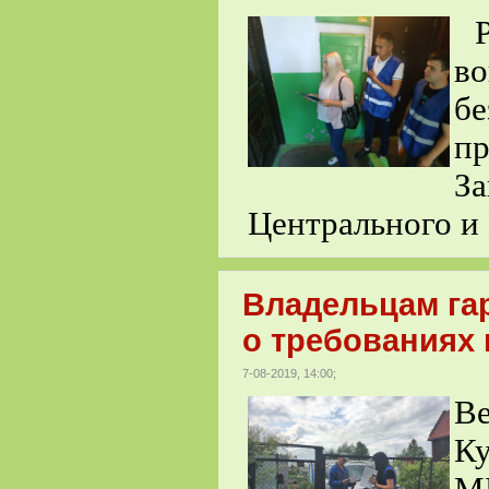
в
б
пр
З
Центрального и
Владельцам га
о требованиях 
7-08-2019, 14:00;
В
К