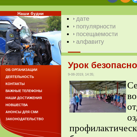
Наши будни
дате
популярности
посещаемости
алфавиту
Урок безопасно
ОБ ОРГАНИЗАЦИИ
9-08-2019, 14:35;
ДЕЯТЕЛЬНОСТЬ
С
КОНТАКТЫ
ВАЖНЫЕ ТЕЛЕФОНЫ
во
НАШИ ДОСТИЖЕНИЯ
о
НОВШЕСТВА
АНОНСЫ ДЛЯ СМИ
оз
ЗАКОНОДАТЕЛЬСТВО
профилактич