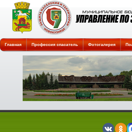
Защита
Главная
Профессия спасатель
Фотогалерея
По