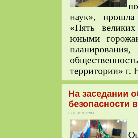
п
наук», прошла
«Пять великих
юными горожан
планирован
общественнос
территории» г. 
На заседании 
безопасности в
6-08-2019, 11:00;
Ор