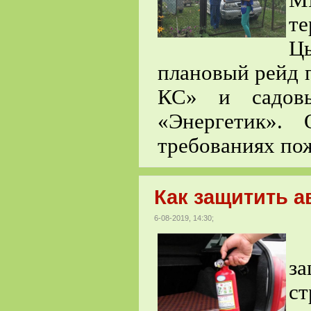
М
те
Ц
плановый рейд 
КС» и садовы
«Энергетик».
требованиях по
Как защитить а
6-08-2019, 14:30;
А
за
ст