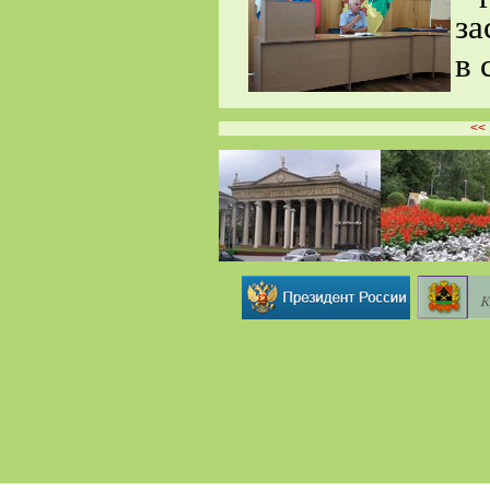
за
в 
<<