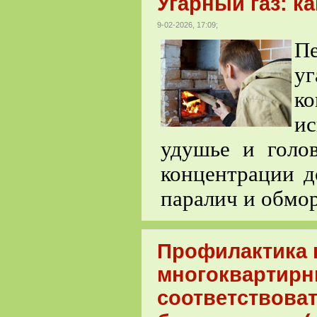
Угарный газ: к
9-02-2026, 17:09;
П
у
к
ис
удушье и голо
концентрации д
паралич и обмор
Профилактика 
многоквартирн
соответствова