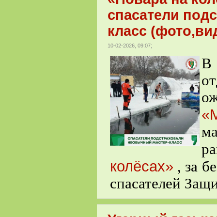
спасатели под
класс (фото,ви
10-02-2026, 09:07;
В 
о
о
«
ма
р
колёсах»
, за б
спасателей Защи