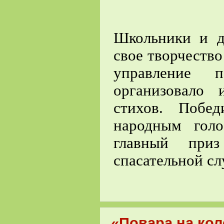
Школьники и д
свое творчество
управление 
организовало
стихов. Побе
народным гол
главный при
спасательной с
«Повара на кол