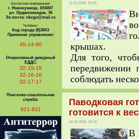
11-02-2026, 09:16;
Контактная информация:
г. Новокузнецк, 654007
В
ул. Орджоникидзе, 36
Эл.почта: nkzgo@mail.ru
во
Тел/факс:
Код города (8)3843
го
Приемная управления:
45-14-80
крышах.
Для того, что
Оперативный дежурный
ЕДДС:
передвижении 
32-15-15
32-16-16
соблюдать неск
32-17-17
Поисково-спасательная
служба:
Паводковая гот
921-911
готовится к ве
10-02-2026, 15:43;
В 