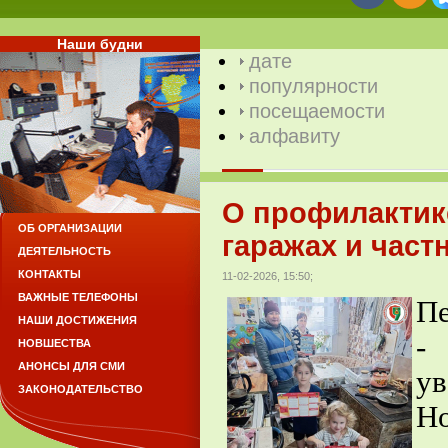
Наши будни
дате
популярности
посещаемости
алфавиту
О профилактик
ОБ ОРГАНИЗАЦИИ
гаражах и част
ДЕЯТЕЛЬНОСТЬ
КОНТАКТЫ
11-02-2026, 15:50;
ВАЖНЫЕ ТЕЛЕФОНЫ
Пе
НАШИ ДОСТИЖЕНИЯ
-
НОВШЕСТВА
АНОНСЫ ДЛЯ СМИ
у
ЗАКОНОДАТЕЛЬСТВО
Н