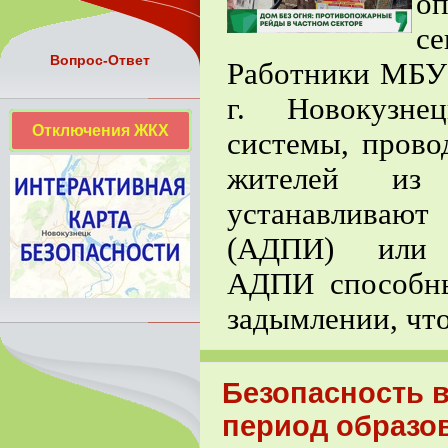
о
се
Вопрос-Ответ
Работники МБУ 
г. Новокузне
Отключения ЖКХ
системы, прово
жителей из 
устанавливают
(АДПИ)
или п
АДПИ способны
задымлении, что
Безопасность в
период образов