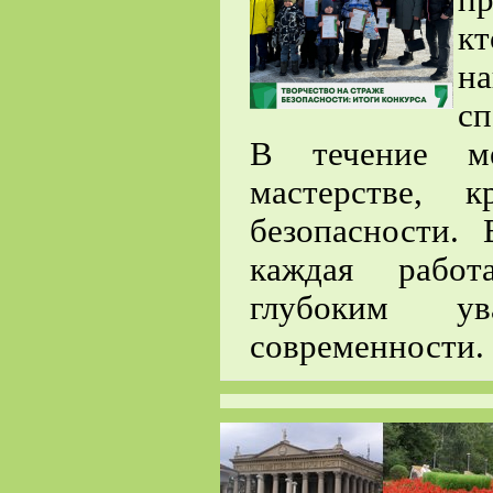
пр
к
н
сп
В течение ме
мастерстве, 
безопасности.
каждая работ
глубоким у
современности.