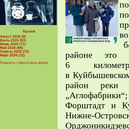
п
по
п
Архив
во
Август 2026 (9)
Июль 2026 (63)
бо
Июнь 2026 (71)
Май 2026 (69)
Апрель 2026 (72)
районе это р
Март 2026 (72)
6 киломе
Показать / скрыть весь архив
в Куйбышевском
район реки 
„Аглофабрики“
Форштадт и Ку
Нижне-Островск
Орджоникидзевс