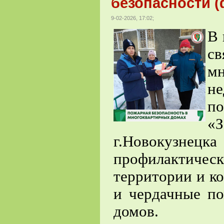
безопасности (
9-02-2026, 17:02;
В 
с
мн
н
п
«З
г.Новокуз
профилактичес
территории и к
и чердачные п
домов.