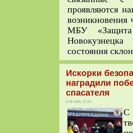
проявляются на
возникновения 
МБУ «Защита 
Новокузнецка
состояния склон
Искорки безопа
наградили поб
спасателя
6-02-2026, 17:15;
С 
тв