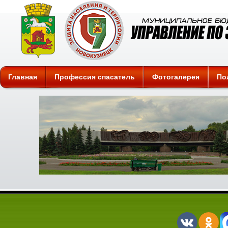
Защита
Главная
Профессия спасатель
Фотогалерея
По