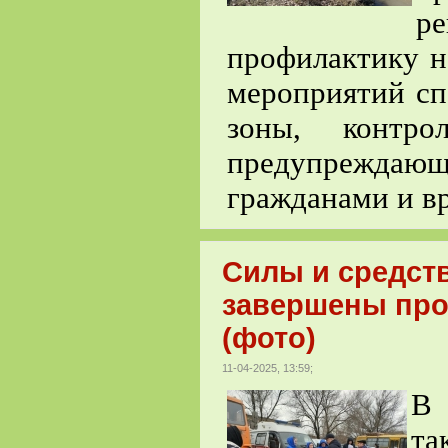
р
профилактику н
мероприятий с
зоны, контро
предупреждаю
гражданами и в
Силы и средст
завершены про
(фото)
11-04-2025, 13:59;
В
та