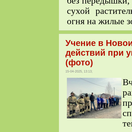
без передышки, 
сухой растител
огня на жилые з
Учение в Ново
действий при 
(фото)
15-04-2025, 13:13;
Вч
р
п
сп
те