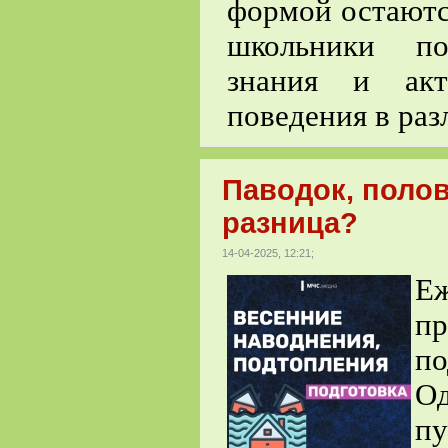
формой остаются
школьники по
знания и акт
поведения в ра
Паводок, поло
разница?
14-04-2025, 12:21;
Е
пр
п
О
п