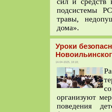
сил и средств 
подсистемы Р
травы, недоп
дома».
Уроки безопасн
Новоильинског
14-04-2025, 18:18;
Ра
т
с
организуют мер
поведения дет