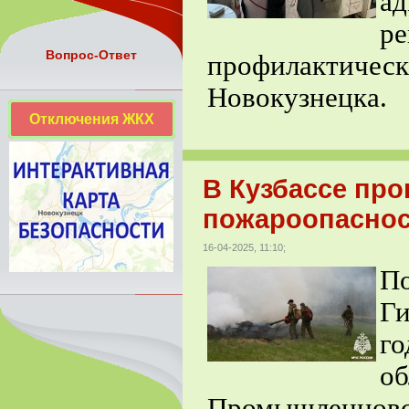
ад
р
Вопрос-Ответ
профилактиче
Новокузнецка.
Отключения ЖКХ
В Кузбассе про
пожароопасно
16-04-2025, 11:10;
П
Ги
г
об
Промышленнов