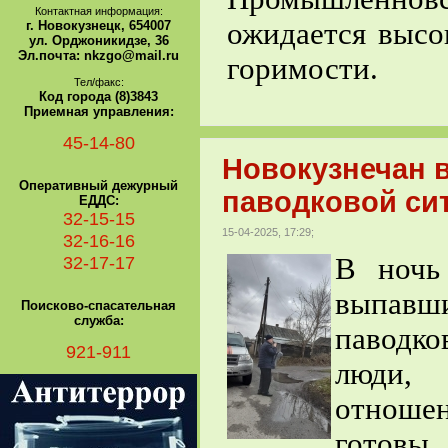
Контактная информация:
ожидается высо
г. Новокузнецк, 654007
ул. Орджоникидзе, 36
Эл.почта: nkzgo@mail.ru
горимости.
Тел/факс:
Код города (8)3843
Приемная управления:
45-14-80
Новокузнечан 
Оперативный дежурный
паводковой сит
ЕДДС:
32-15-15
15-04-2025, 17:29;
32-16-16
32-17-17
В ночь
выпавши
Поисково-спасательная
служба:
паводко
921-911
люди,
отноше
готов