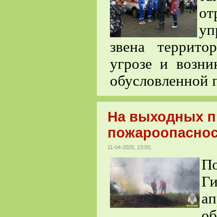
о
уп
звена террит
угрозе и возни
обусловленной 
На выходных п
пожароопасно
11-04-2025, 13:55;
П
Ги
ап
о