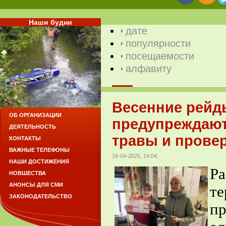
Наши будни
дате
популярности
посещаемости
алфавиту
Весенние рейд
ОБ ОРГАНИЗАЦИИ
предупреждают
ДЕЯТЕЛЬНОСТЬ
травы и провер
КОНТАКТЫ
ВАЖНЫЕ ТЕЛЕФОНЫ
16-04-2025, 14:04;
НАШИ ДОСТИЖЕНИЯ
Ра
НОВШЕСТВА
АНОНСЫ ДЛЯ СМИ
т
ЗАКОНОДАТЕЛЬСТВО
п