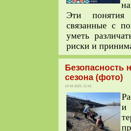
на
Эти понятия 
связанные с п
уметь различат
риски и приним
Безопасность н
сезона (фото)
14-04-2025, 12:14;
Ра
и
т
п