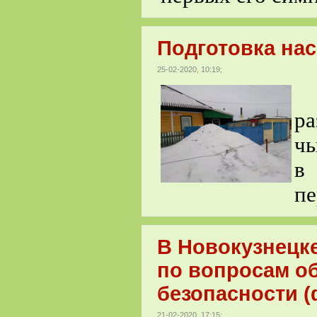
Подготовка нас
25-02-2020, 10:19;
В
ра
чь
в
пе
В Новокузнецк
по вопросам о
безопасности (
21-02-2020, 17:15;