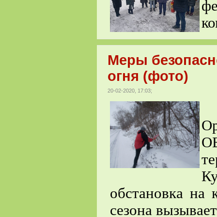
фе
ко
Меры безопасно
огня (фото)
20-02-2020, 17:03;
2
Ор
О
те
К
обстановка на 
сезона вызывает