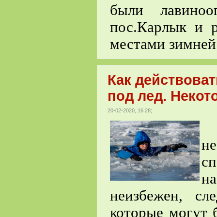
были лавиноо
пос.Карлык и 
местами зимней
Как действоват
под лед. Некот
20-02-2020, 16:28;
В
н
сп
на
неизбежен, сл
которые могут 