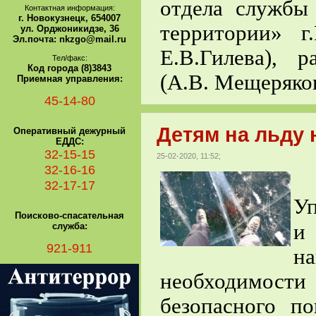
отдела служб
Контактная информация:
г. Новокузнецк, 654007
территории» г
ул. Орджоникидзе, 36
Эл.почта: nkzgo@mail.ru
Е.В.Гилева), 
Тел/факс:
Код города (8)3843
(А.В. Мещеряков
Приемная управления:
45-14-80
Детям на льду 
Оперативный дежурный
ЕДДС:
32-15-15
25-02-2020, 11:52;
32-16-16
С
32-17-17
У
Поисково-спасательная
служба:
921-911
н
необходимос
безопасного п