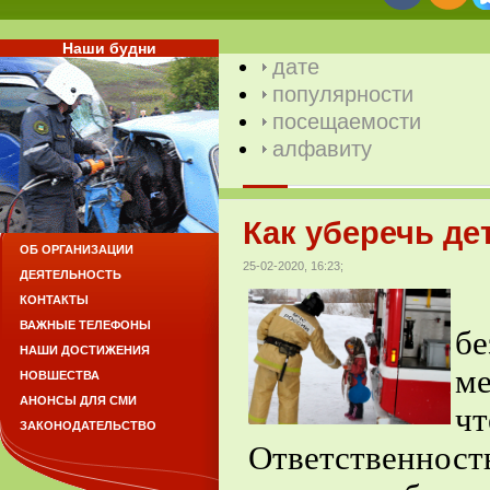
Наши будни
дате
популярности
посещаемости
алфавиту
Как уберечь де
ОБ ОРГАНИЗАЦИИ
25-02-2020, 16:23;
ДЕЯТЕЛЬНОСТЬ
О
КОНТАКТЫ
ВАЖНЫЕ ТЕЛЕФОНЫ
б
НАШИ ДОСТИЖЕНИЯ
ме
НОВШЕСТВА
АНОНСЫ ДЛЯ СМИ
ч
ЗАКОНОДАТЕЛЬСТВО
Ответственнос