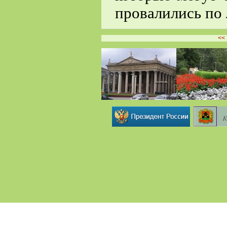
провалились по 
<<