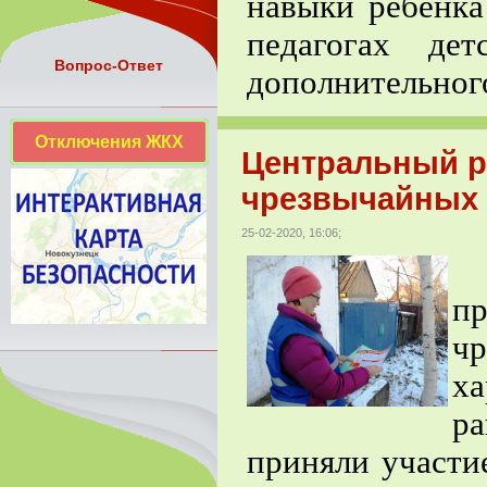
навыки ребенка
педагогах де
Вопрос-Ответ
дополнительног
Отключения ЖКХ
Центральный р
чрезвычайных 
25-02-2020, 16:06;
Р
п
чр
х
ра
приняли участи