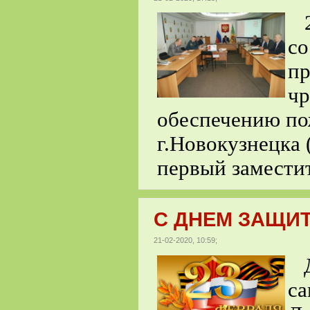
21
со
пр
чр
обеспечению по
г.Новокузнецка 
первый заместит
С ДНЕМ ЗАЩИТ
21-02-2020, 10:59;
Д
с