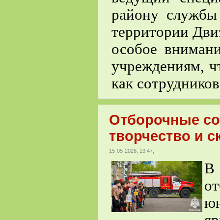
району служб
территории Двиз
особое вниман
учреждениям, ч
как сотрудников
Отборочные со
творчество и с
15-05-2026, 13:47;
В
о
ю