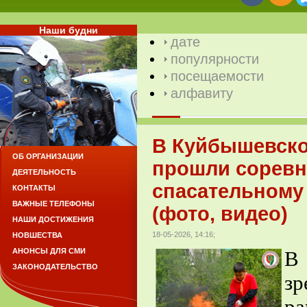
Наши будни
дате
популярности
посещаемости
алфавиту
В Куйбышевско
ОБ ОРГАНИЗАЦИИ
прошли соревн
ДЕЯТЕЛЬНОСТЬ
спасательному
КОНТАКТЫ
ВАЖНЫЕ ТЕЛЕФОНЫ
(фото, видео)
НАШИ ДОСТИЖЕНИЯ
18-05-2026, 14:16;
НОВШЕСТВА
АНОНСЫ ДЛЯ СМИ
В
ЗАКОНОДАТЕЛЬСТВО
з