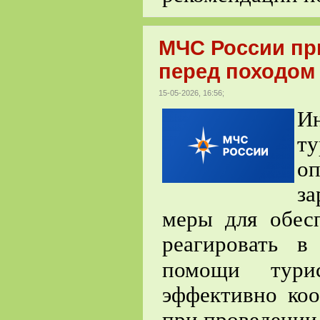
МЧС России пр
перед походом
15-05-2026, 16:56;
И
т
о
за
меры для обесп
реагировать в
помощи тур
эффективно коо
при проведении 