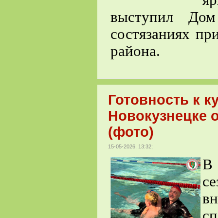
я
выступил Дом
состязаниях пр
района.
Готовность к к
Новокузнецке 
(фото)
15-05-2026, 13:32;
В 
с
в
с