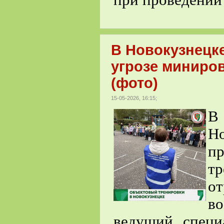
В Новокузнецке
угрозе миниро
(фото)
15-05-2026, 16:15;
В
Но
п
т
о
во
ведущий специ