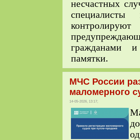
несчастных слу
специалисты 
контролиру
предупреждаю
гражданами и
памятки.
МЧС России ра
маломерного с
14-05-2026, 13:17;
Ма
д
о