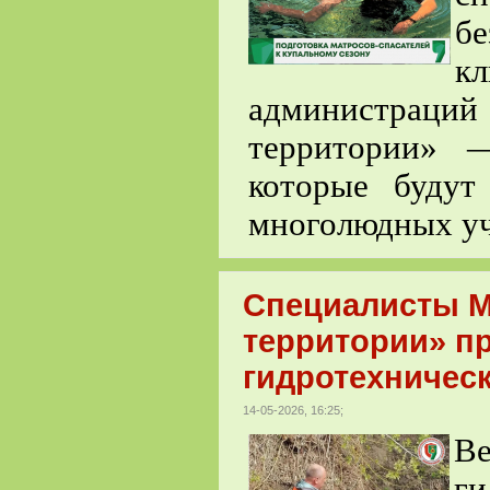
б
к
администраци
территории» —
которые буду
многолюдных уч
Специалисты М
территории» п
гидротехничес
14-05-2026, 16:25;
В
г