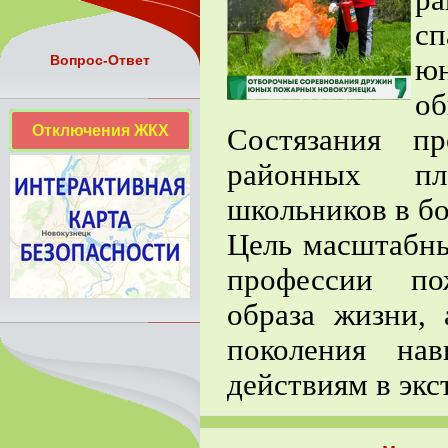
ра
сп
Вопрос-Ответ
ю
об
Отключения ЖКХ
Состязания п
районных пл
школьников в бо
Цель масштабн
профессии по
образа жизни,
поколения на
действиям в экс