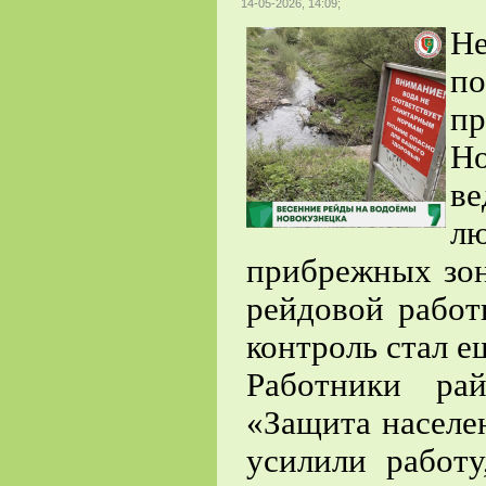
14-05-2026, 14:09;
Н
по
п
Но
ве
л
прибрежных зон
рейдовой работ
контроль стал е
Работники ра
«Защита населе
усилили работ