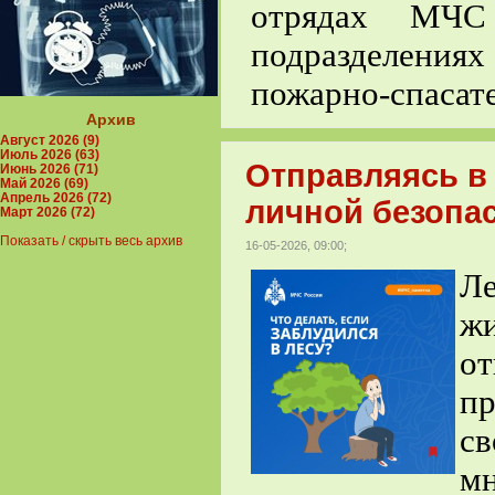
отрядах МЧС
подразделени
пожарно-спасат
Архив
Август 2026 (9)
Июль 2026 (63)
Отправляясь в
Июнь 2026 (71)
Май 2026 (69)
Апрель 2026 (72)
личной безопа
Март 2026 (72)
Показать / скрыть весь архив
16-05-2026, 09:00;
Ле
ж
от
пр
св
м