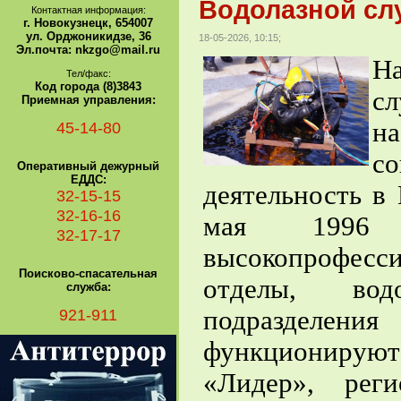
Водолазной слу
Контактная информация:
г. Новокузнецк, 654007
ул. Орджоникидзе, 36
18-05-2026, 10:15;
Эл.почта: nkzgo@mail.ru
Н
Тел/факс:
Код города (8)3843
сл
Приемная управления:
н
45-14-80
с
Оперативный дежурный
ЕДДС:
деятельность в
32-15-15
32-16-16
мая 1996
32-17-17
высокопрофес
Поисково-спасательная
отделы, водо
служба:
921-911
подразделен
функционирую
«Лидер», реги