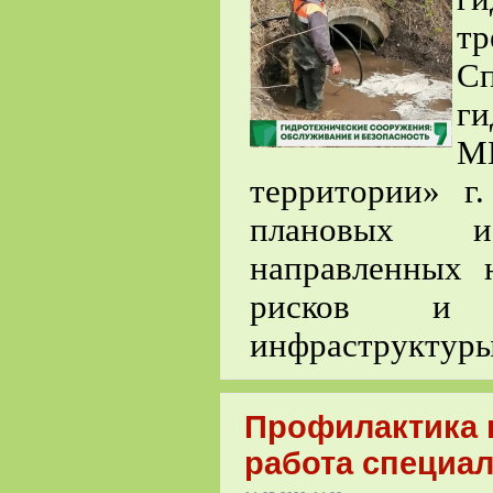
т
С
ги
М
территории» г
плановых и
направленных 
рисков и п
инфраструктуры
Профилактика 
работа специал