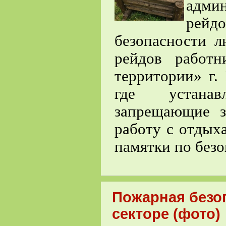
адми
рей
безопасности л
рейдов работ
территории» г.
где устана
запрещающие з
работу с отды
памятки по без
Пожарная безо
секторе (фото)