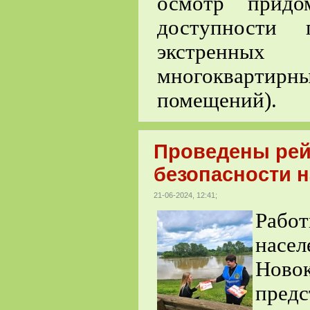
осмотр придо
доступности 
экстренны
многоквартирны
помещений).
Проведены рей
безопасности н
21-06-2024, 12:41;
Рабо
нас
Нов
пре