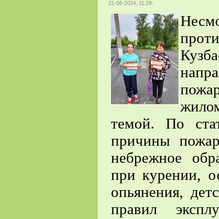
21-06-2024, 11:29;
Нес
прот
Куз
напр
пожа
жилом
темой. По ста
причины пожар
небрежное обр
при курении, о
опьянения, дет
правил экспл