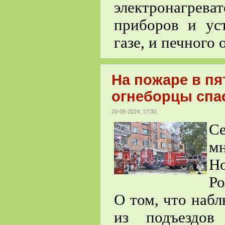
электронагре
приборов и ус
газе, и печного 
На пожаре в пя
огнеборцы спа
20-06-2024, 17:30;
С
м
Н
Ро
О том, что наб
из подъездов