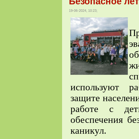
Безопасное лет
19-06-2024, 10:23;
П
э
о
ж
сп
используют р
защите населени
работе с дет
обеспечения бе
каникул.