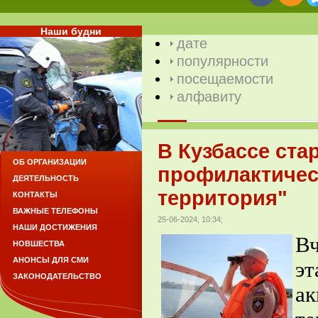
Наши будни
дате
популярности
посещаемости
алфавиту
В Кузбассе ст
ОБ ОРГАНИЗАЦИИ
профилактическ
ДЕЯТЕЛЬНОСТЬ
территория"
КОНТАКТЫ
ВАЖНЫЕ ТЕЛЕФОНЫ
25-06-2024, 10:34;
НАШИ ДОСТИЖЕНИЯ
Вч
НОВШЕСТВА
АНОНСЫ ДЛЯ СМИ
э
ЗАКОНОДАТЕЛЬСТВО
а