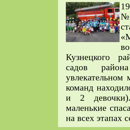
1
№2
с
«
в
Кузнецкого ра
садов район
увлекательном 
команд находил
и 2 девочки)
маленькие спас
на всех этапах 