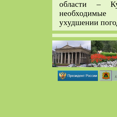
области – Ку
необходимые
ухудшении пого