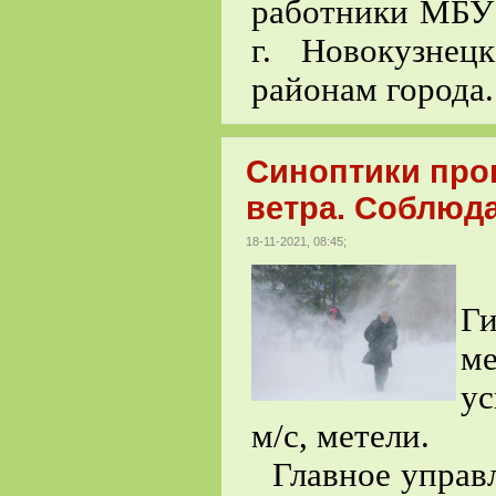
работники МБУ 
г. Новокузне
районам города.
Синоптики про
ветра. Соблюд
18-11-2021, 08:45;
П
Г
м
ус
м/с, метели.
Главное управ