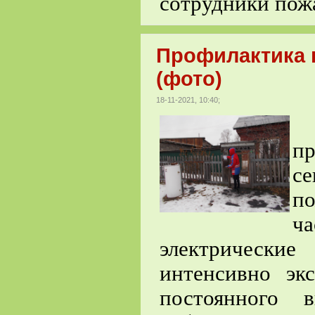
сотрудники по
Профилактика 
(фото)
18-11-2021, 10:40;
С
п
с
по
ч
электрически
интенсивно эк
постоянного 