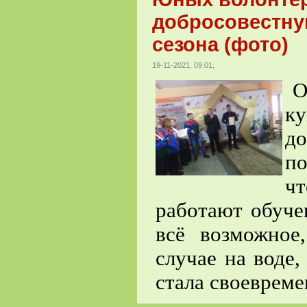
добросовестну
сезона (фото)
19-11-2021, 09:01;
О
к
д
по
ч
работают обуче
всё возможное
случае на воде
стала своевреме