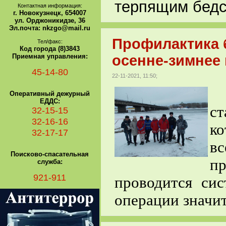
терпящим бедс
Контактная информация:
г. Новокузнецк, 654007
ул. Орджоникидзе, 36
Эл.почта: nkzgo@mail.ru
Профилактика 
Тел/факс:
Код города (8)3843
Приемная управления:
осенне-зимнее 
45-14-80
22-11-2021, 11:50;
Оперативный дежурный
ЕДДС:
с
32-15-15
32-16-16
ко
32-17-17
в
Поисково-спасательная
пр
служба:
921-911
проводится сис
операции значит