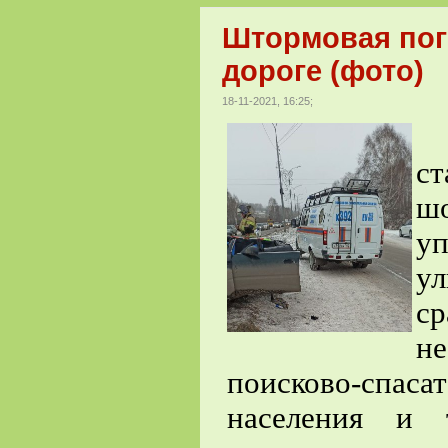
Штормовая пог
дороге (фото)
18-11-2021, 16:25;
Р
с
ш
у
ул
с
н
поисково-спа
населения и 