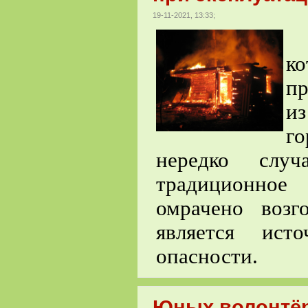
19-11-2021, 13:33;
к
пр
из
го
нередко слу
традиционное 
омрачено возг
является ист
опасности.
Юных волонтёр