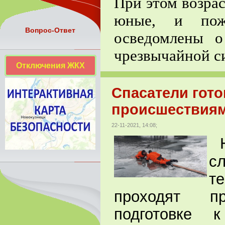
При этом возра
юные, и пож
Вопрос-Ответ
осведомлены о
чрезвычайной с
Отключения ЖКХ
Спасатели гот
происшествиям
22-11-2021, 14:08;
с
т
проходят пр
подготовке 