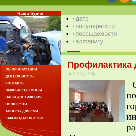
Наши будни
дате
популярности
посещаемости
алфавиту
Профилактика д
ОБ ОРГАНИЗАЦИИ
23-11-2021, 10:25;
ДЕЯТЕЛЬНОСТЬ
Од
КОНТАКТЫ
ВАЖНЫЕ ТЕЛЕФОНЫ
по
НАШИ ДОСТИЖЕНИЯ
г
НОВШЕСТВА
АНОНСЫ ДЛЯ СМИ
ин
ЗАКОНОДАТЕЛЬСТВО
ра