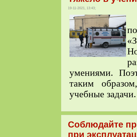
19-11-2021, 13:43;
С
по
«З
Н
р
умениями. Поэ
таким образо
учебные задачи.
Соблюдайте пр
при эксплуатац